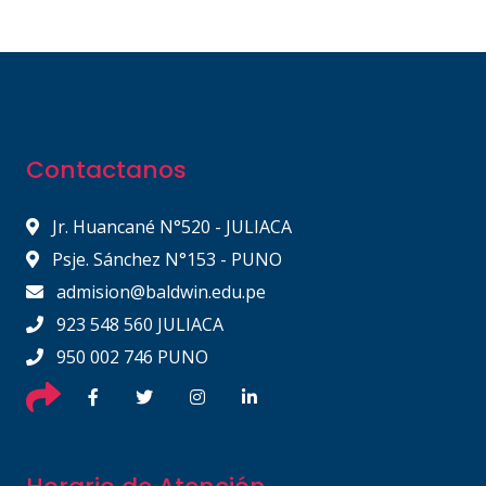
Contactanos
Jr. Huancané N°520 - JULIACA
Psje. Sánchez N°153 - PUNO
admision@baldwin.edu.pe
923 548 560 JULIACA
950 002 746 PUNO